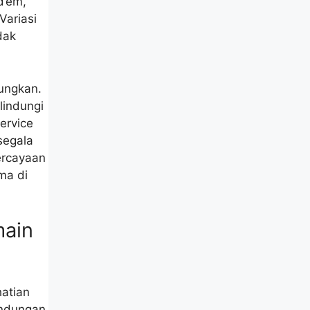
d’em,
Variasi
dak
tungkan.
lindungi
ervice
segala
ercayaan
ma di
main
hatian
indungan