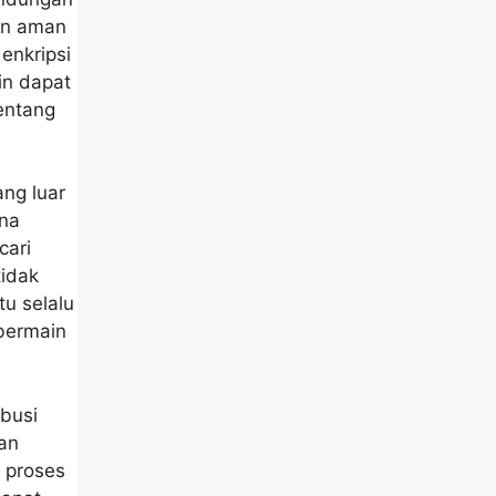
in aman
enkripsi
in dapat
entang
ng luar
una
cari
tidak
u selalu
bermain
ibusi
an
a proses