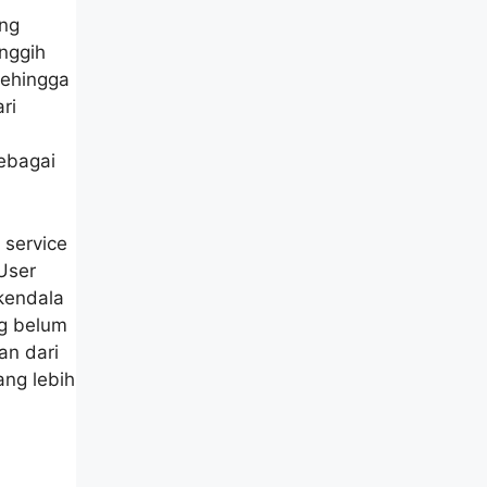
ang
nggih
sehingga
ri
ebagai
 service
User
 kendala
ng belum
n dari
ang lebih