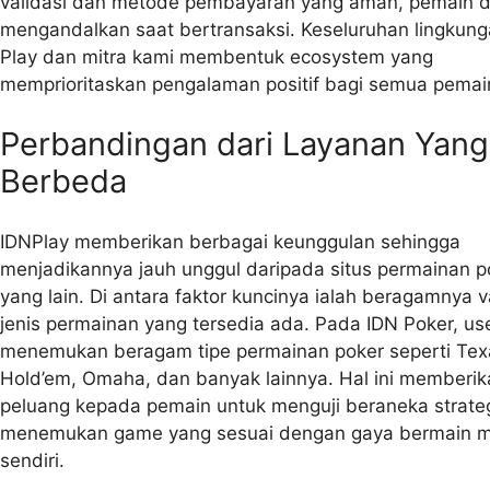
validasi dan metode pembayaran yang aman, pemain 
mengandalkan saat bertransaksi. Keseluruhan lingkun
Play dan mitra kami membentuk ecosystem yang
memprioritaskan pengalaman positif bagi semua pemai
Perbandingan dari Layanan Yang
Berbeda
IDNPlay memberikan berbagai keunggulan sehingga
menjadikannya jauh unggul daripada situs permainan p
yang lain. Di antara faktor kuncinya ialah beragamnya v
jenis permainan yang tersedia ada. Pada IDN Poker, us
menemukan beragam tipe permainan poker seperti Tex
Hold’em, Omaha, dan banyak lainnya. Hal ini memberik
peluang kepada pemain untuk menguji beraneka strateg
menemukan game yang sesuai dengan gaya bermain 
sendiri.