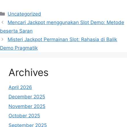
Categories
Uncategorized
Mencari Jackpot menggunakan Slot Demo: Metode
beserta Saran
Misteri Jackpot Permainan Slot: Rahasia di Balik
Demo Pragmatik
Archives
April 2026
December 2025
November 2025
October 2025
September 2025