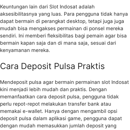
Keuntungan lain dari Slot Indosat adalah
aksesibilitasnya yang luas. Para pengguna tidak hanya
dapat bermain di perangkat desktop, tetapi juga juga
mudah bisa mengakses permainan di ponsel mereka
sendiri. Ini memberi fleksibilitas bagi pemain agar bisa
bermain kapan saja dan di mana saja, sesuai dari
kenyamanan mereka.
Cara Deposit Pulsa Praktis
Mendeposit pulsa agar bermain permainan slot Indosat
kini menjadi lebih mudah dan praktis. Dengan
memanfaatkan cara deposit pulsa, pengguna tidak
perlu repot-repot melakukan transfer bank atau
memakai e-wallet. Hanya dengan mengambil opsi
deposit pulsa dalam aplikasi game, pengguna dapat
dengan mudah memasukkan jumlah deposit yang