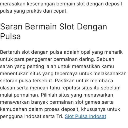
merasakan kesenangan bermain slot dengan deposit
pulsa yang praktis dan cepat.
Saran Bermain Slot Dengan
Pulsa
Bertaruh slot dengan pulsa adalah opsi yang menarik
untuk para penggemar permainan daring. Sebuah
saran yang penting ialah untuk memastikan kamu
menentukan situs yang tepercaya untuk melaksanakan
setoran pulsa tersebut. Pastikan untuk membaca
ulasan serta mencari tahu reputasi situs itu sebelum
mulai permainan. Pilihlah situs yang menawarkan
menawarkan banyak permainan slot games serta
kemudahan dalam proses deposit, khususnya untuk
pengguna Indosat serta Tri.
Slot Pulsa Indosat