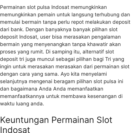
Permainan slot pulsa Indosat memungkinkan
memungkinkan pemain untuk langsung terhubung dan
memulai bermain tanpa perlu repot melakukan deposit
dari bank. Dengan banyaknya banyak pilihan slot
deposit Indosat, user bisa merasakan pengalaman
bermain yang menyenangkan tanpa khawatir akan
proses yang rumit. Di samping itu, alternatif slot
deposit tri juga muncul sebagai pilihan bagi Tri yang
ingin untuk merasakan merasakan dari permainan slot
dengan cara yang sama. Ayo kita menyelami
selanjutnya mengenai beragam pilihan slot pulsa ini
dan bagaimana Anda Anda memanfaatkan
memanfaatkannya untuk membawa kesenangan di
waktu luang anda.
Keuntungan Permainan Slot
Indosat