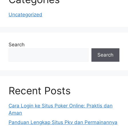
Uncategorized
Search
Search
Recent Posts
Cara Login ke Situs Poker Online: Praktis dan
Aman
Panduan Lengkap Situs Pkv dan Permainannya