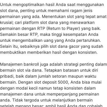
Untuk mengoptimalkan hasil Anda saat menggunakan
slot dana, penting untuk memahami ragam jenis
permainan yang ada. Menentukan slot yang tepat amat
krusial; cari platform slot dana yang menawarkan
permainan dengan RTP (Return to Player) yang baik.
Semakin besar RTP, maka tinggi kesempatan Anda
untuk mengembalikan uang yang Anda pertaruhkan.
Selain itu, sebaiknya pilih slot dana gacor yang sudah
membuktikan memberikan hasil dengan konsisten.
Manajemen bankroll juga adalah strategi penting dalam
bermain slot via dana. Tetapkan batasan untuk diri
pribadi, baik dalam jumlah setoran maupun waktu
bermain. Dengan slot deposit 5000, Anda bisa mulai
dengan modal kecil namun tetap konsisten dalam
manajemen dana untuk memperpanjang permainan
anda. Tidak tergoda untuk melanjutkan bermain
setelah menang besar; ambil hasil Anda dan cobalah