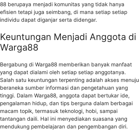
88 berupaya menjadi komunitas yang tidak hanya
efisien tetapi juga seimbang, di mana setiap setiap
individu dapat diganjar serta didengar.
Keuntungan Menjadi Anggota di
Warga88
Bergabung di Warga88 memberikan banyak manfaat
yang dapat dialami oleh setiap setiap anggotanya.
Salah satu keuntungan terpenting adalah akses menuju
beraneka sumber informasi dan pengetahuan yang
tinggi. Dalam Warga88, anggota dapat bertukar ide,
pengalaman hidup, dan tips berguna dalam berbagai
macam topik, termasuk teknologi, hobi, sampai
tantangan daili. Hal ini menyediakan suasana yang
mendukung pembelajaran dan pengembangan diri.