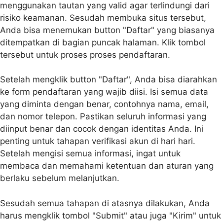
menggunakan tautan yang valid agar terlindungi dari
risiko keamanan. Sesudah membuka situs tersebut,
Anda bisa menemukan button "Daftar" yang biasanya
ditempatkan di bagian puncak halaman. Klik tombol
tersebut untuk proses proses pendaftaran.
Setelah mengklik button "Daftar", Anda bisa diarahkan
ke form pendaftaran yang wajib diisi. Isi semua data
yang diminta dengan benar, contohnya nama, email,
dan nomor telepon. Pastikan seluruh informasi yang
diinput benar dan cocok dengan identitas Anda. Ini
penting untuk tahapan verifikasi akun di hari hari.
Setelah mengisi semua informasi, ingat untuk
membaca dan memahami ketentuan dan aturan yang
berlaku sebelum melanjutkan.
Sesudah semua tahapan di atasnya dilakukan, Anda
harus mengklik tombol "Submit" atau juga "Kirim" untuk