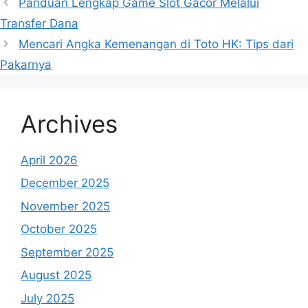
Panduan Lengkap Game Slot Gacor Melalui
Transfer Dana
Mencari Angka Kemenangan di Toto HK: Tips dari
Pakarnya
Archives
April 2026
December 2025
November 2025
October 2025
September 2025
August 2025
July 2025