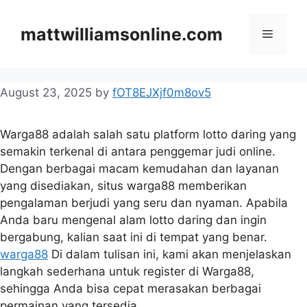
Skip
to
mattwilliamsonline.com
Menu
content
August 23, 2025
by
fOT8EJXjf0m8ov5
Warga88 adalah salah satu platform lotto daring yang
semakin terkenal di antara penggemar judi online.
Dengan berbagai macam kemudahan dan layanan
yang disediakan, situs warga88 memberikan
pengalaman berjudi yang seru dan nyaman. Apabila
Anda baru mengenal alam lotto daring dan ingin
bergabung, kalian saat ini di tempat yang benar.
warga88
Di dalam tulisan ini, kami akan menjelaskan
langkah sederhana untuk register di Warga88,
sehingga Anda bisa cepat merasakan berbagai
permainan yang tersedia.