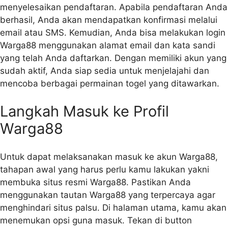
menyelesaikan pendaftaran. Apabila pendaftaran Anda
berhasil, Anda akan mendapatkan konfirmasi melalui
email atau SMS. Kemudian, Anda bisa melakukan login
Warga88 menggunakan alamat email dan kata sandi
yang telah Anda daftarkan. Dengan memiliki akun yang
sudah aktif, Anda siap sedia untuk menjelajahi dan
mencoba berbagai permainan togel yang ditawarkan.
Langkah Masuk ke Profil
Warga88
Untuk dapat melaksanakan masuk ke akun Warga88,
tahapan awal yang harus perlu kamu lakukan yakni
membuka situs resmi Warga88. Pastikan Anda
menggunakan tautan Warga88 yang terpercaya agar
menghindari situs palsu. Di halaman utama, kamu akan
menemukan opsi guna masuk. Tekan di button