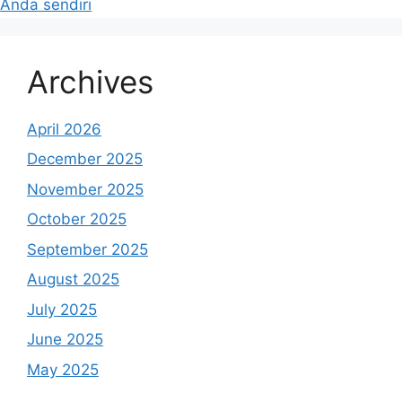
Anda sendiri
Archives
April 2026
December 2025
November 2025
October 2025
September 2025
August 2025
July 2025
June 2025
May 2025