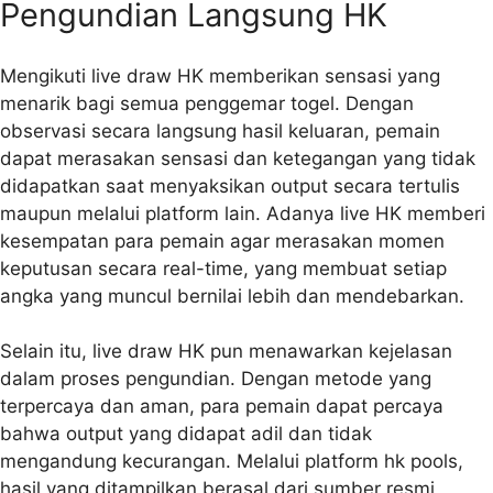
Pengundian Langsung HK
Mengikuti live draw HK memberikan sensasi yang
menarik bagi semua penggemar togel. Dengan
observasi secara langsung hasil keluaran, pemain
dapat merasakan sensasi dan ketegangan yang tidak
didapatkan saat menyaksikan output secara tertulis
maupun melalui platform lain. Adanya live HK memberi
kesempatan para pemain agar merasakan momen
keputusan secara real-time, yang membuat setiap
angka yang muncul bernilai lebih dan mendebarkan.
Selain itu, live draw HK pun menawarkan kejelasan
dalam proses pengundian. Dengan metode yang
terpercaya dan aman, para pemain dapat percaya
bahwa output yang didapat adil dan tidak
mengandung kecurangan. Melalui platform hk pools,
hasil yang ditampilkan berasal dari sumber resmi,