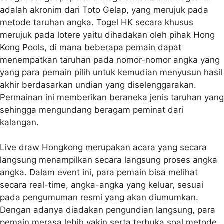
adalah akronim dari Toto Gelap, yang merujuk pada
metode taruhan angka. Togel HK secara khusus
merujuk pada lotere yaitu dihadakan oleh pihak Hong
Kong Pools, di mana beberapa pemain dapat
menempatkan taruhan pada nomor-nomor angka yang
yang para pemain pilih untuk kemudian menyusun hasil
akhir berdasarkan undian yang diselenggarakan.
Permainan ini memberikan beraneka jenis taruhan yang
sehingga mengundang beragam peminat dari
kalangan.
Live draw Hongkong merupakan acara yang secara
langsung menampilkan secara langsung proses angka
angka. Dalam event ini, para pemain bisa melihat
secara real-time, angka-angka yang keluar, sesuai
pada pengumuman resmi yang akan diumumkan.
Dengan adanya diadakan pengundian langsung, para
pemain merasa lebih yakin serta terbuka soal metode