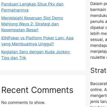
Dalam p
Panduan Lengkap Situs Pkv dan
bermain 
Permainannya
menduku
Menjelajahi Keseruan Slot Demo
penulis
Mahjong Ways 2: Strategi dan
dipakai 
Kesempatan Besar!
lebih m
IDNPoker vs Platform Poker Lain: Apa
sesuai,
yang Membuatnya Unggul?
mendapat
menjelaj
Kegiatan Seru dengan Kuda Jockey:
roulette
Tips dan Trik
Stra
Baccarat
Recent Comments
online.
mengerti
jenis ta
No comments to show.