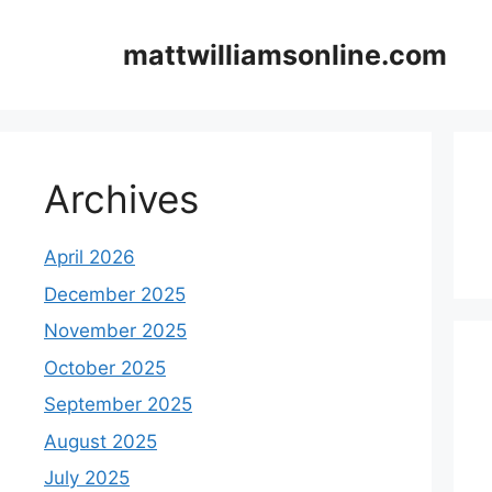
Skip
to
mattwilliamsonline.com
content
Archives
April 2026
December 2025
November 2025
October 2025
September 2025
August 2025
July 2025