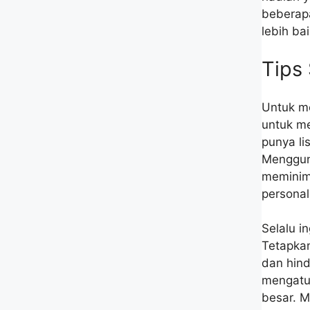
beberap
lebih ba
Tips
Untuk me
untuk me
punya li
Mengguna
meminim
persona
Selalu 
Tetapka
dan hind
mengatu
besar. M