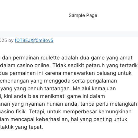
Sample Page
2025
by
fOT8EJXjf0m8ov5
t dan permainan roulette adalah dua game yang amat
 dalam casino online. Tidak sedikit petaruh yang tertarik
dua permainan ini karena menawarkan peluang untuk
kemenangan yang menggoda serta pengalaman
 yang yang penuh tantangan. Melalui kemajuan
i, kini anda bisa menikmati game ini dalam
nan yang nyaman hunian anda, tanpa perlu melangkah
asino fisik. Tetapi, untuk memperbesar kemungkinan
am mencapai keberhasilan, hal yang penting untuk
 taktik yang tepat.