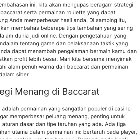
embahasan ini, kita akan mengupas beragam strategi
baccarat serta permainan roulette yang dapat
ng Anda memperbesar hasil anda. Di samping itu,
 akan membahas beberapa tips tambahan yang sering
dalam dunia judi online. Dengan pengetahuan yang
endalam tentang game dan pelaksanaan taktik yang
 anda dapat menambah pengalaman bermain kamu dan
kan profit lebih besar. Mari kita bersama menyimak
ahi alam penuh warna dari baccarat dan permainan
 dalam siber.
tegi Menang di Baccarat
 adalah permainan yang sangatlah populer di casino
 Agar memperbesar peluang menang, penting untuk
 aturan dasar dan tipe taruhan yang ada. Ada tiga
ruhan utama dalam permainan ini: bertaruh pada player,