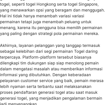
togel, seperti togel Hongkong serta togel Singapore,
yang menawarkan opsi yang beragam dan menggugah.
Hal ini tidak hanya menambah variasi variasi
permainan tetapi juga menambah peluang untuk
menang, karena itu pengguna bisa memilih permainan
yang paling dengan strategi pola permainan mereka.
Akhirnya, layanan pelanggan yang tanggap termasuk
sebagai kelebihan dari segi permainan Togel daring
terpercaya. Platform-platform tersebut biasanya
dilengkapi tim dukungan siap siap menolong pemain
dalam mengatasi masalah atau memberikan informasi
informasi yang dibutuhkan. Dengan keberadaan
pelayanan customer service yang baik, pemain merasa
lebih nyaman serta terbantu saat melaksanakan
proses pendaftaran generasi togel atau saat masuk
generasi togel, yang menjadikan pengalaman bermain
jadi menyenangkan.