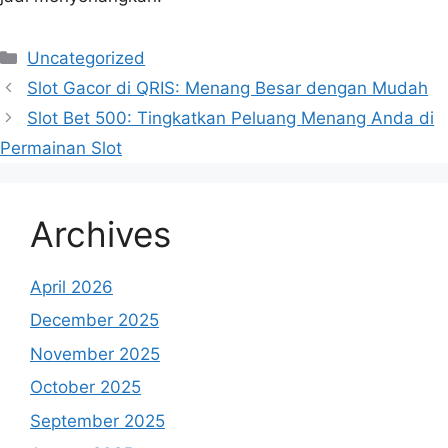
Categories
Uncategorized
Slot Gacor di QRIS: Menang Besar dengan Mudah
Slot Bet 500: Tingkatkan Peluang Menang Anda di
Permainan Slot
Archives
April 2026
December 2025
November 2025
October 2025
September 2025