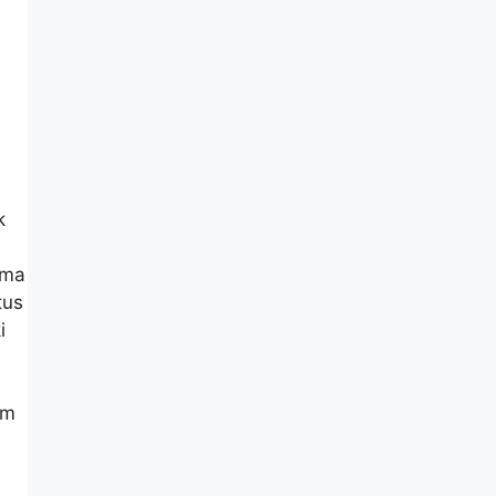
k
ama
tus
i
am