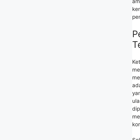
am
ke
pe
P
T
Ket
me
me
ada
ya
ula
dip
me
ko