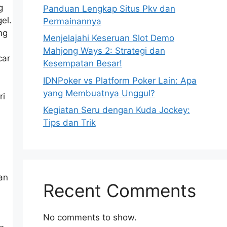
g
Panduan Lengkap Situs Pkv dan
el.
Permainannya
ng
Menjelajahi Keseruan Slot Demo
Mahjong Ways 2: Strategi dan
car
Kesempatan Besar!
IDNPoker vs Platform Poker Lain: Apa
yang Membuatnya Unggul?
ri
Kegiatan Seru dengan Kuda Jockey:
Tips dan Trik
an
Recent Comments
No comments to show.