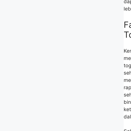
da
leb
F
T
Ke
me
tog
se
me
rap
se
bin
ket
da