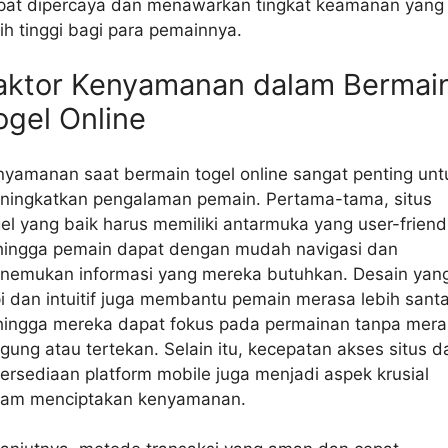
pat dipercaya dan menawarkan tingkat keamanan yang
ih tinggi bagi para pemainnya.
aktor Kenyamanan dalam Bermai
ogel Online
nyamanan saat bermain togel online sangat penting unt
ningkatkan pengalaman pemain. Pertama-tama, situs
el yang baik harus memiliki antarmuka yang user-friendl
hingga pemain dapat dengan mudah navigasi dan
nemukan informasi yang mereka butuhkan. Desain yan
i dan intuitif juga membantu pemain merasa lebih santa
hingga mereka dapat fokus pada permainan tanpa mer
gung atau tertekan. Selain itu, kecepatan akses situs d
ersediaan platform mobile juga menjadi aspek krusial
lam menciptakan kenyamanan.