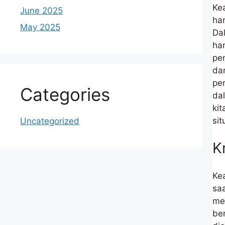
Ke
June 2025
har
May 2025
Dal
ha
pe
da
per
Categories
da
ki
si
Uncategorized
K
Ke
saa
mem
be