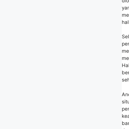
di
ya
me
ha
Sel
pe
me
mel
Ha
ber
se
An
si
pe
ke
ban