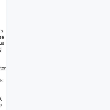
an
sa
tus
g
tor
uk
i,
sa