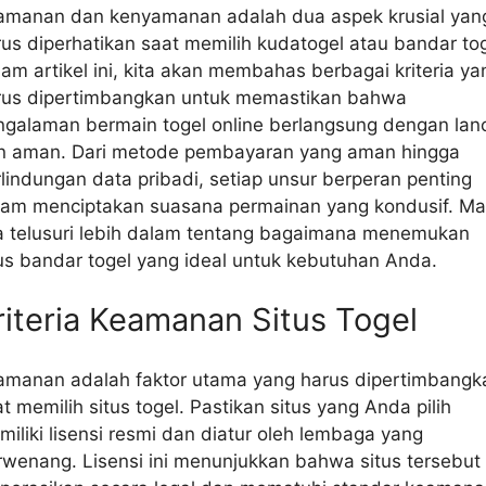
amanan dan kenyamanan adalah dua aspek krusial yan
us diperhatikan saat memilih kudatogel atau bandar tog
am artikel ini, kita akan membahas berbagai kriteria ya
rus dipertimbangkan untuk memastikan bahwa
ngalaman bermain togel online berlangsung dengan lan
n aman. Dari metode pembayaran yang aman hingga
lindungan data pribadi, setiap unsur berperan penting
lam menciptakan suasana permainan yang kondusif. Ma
ta telusuri lebih dalam tentang bagaimana menemukan
tus bandar togel yang ideal untuk kebutuhan Anda.
riteria Keamanan Situs Togel
amanan adalah faktor utama yang harus dipertimbangk
t memilih situs togel. Pastikan situs yang Anda pilih
iliki lisensi resmi dan diatur oleh lembaga yang
rwenang. Lisensi ini menunjukkan bahwa situs tersebut