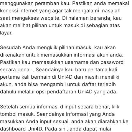
menggunakan peramban kau. Pastikan anda memakai
koneksi internet yang agar tak mengalami masalah
saat mengakses website. Di halaman beranda, kau
akan melihat pilihan untuk masuk di sebagian atas
layar.
Sesudah Anda mengklik pilihan masuk, kau akan
dikenakan untuk memasukkan informasi akun anda.
Pastikan kau memasukkan username dan password
secara benar . Seandainya kau baru pertama kali
pertama kali bermain di Uni4D dan masih memiliki
akun, anda bisa mengambil untuk daftar terlebih
dahulu melalui opsi pendaftaran Uni4D yang ada.
Setelah semua informasi diinput secara benar, klik
tombol masuk. Seandainya informasi yang Anda
masukkan Anda input sesuai, anda akan diarahkan ke
dashboard Uni4D. Pada sini, anda dapat mulai