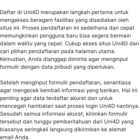
Daftar di Uni4D merupakan langkah pertama untuk
mengakses beragam fasilitas yang disediakan oleh
situs ini. Proses pendaftaran ini sederhana dan cepat
memungkinkan pengguna baru bisa segera bermain
dalam waktu yang cepat. Cukup akses situs Uni4D dan
cari pilihan pendaftaran pada halaman utama.
Kemudian, Anda dianggap diminta agar menginput
formulir dengan data pribadi yang diperlukan.
Setelah menginput formulir pendaftaran, senantiasa
agar mengecek kembali informasi yang berikan. Hal ini
penting agar data terdaftar akurat dan untuk
mencegah hambatan saat proses login Uni4D nantinya.
Sesudah semua informasi akurat, kirimkan formulir
tersebut dan tunggu pemberitahuan dari Uni4D yang
biasanya seringkali langsung dikirimkan ke alamat
email Anda.