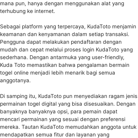
mana pun, hanya dengan menggunakan alat yang
terhubung ke internet.
Sebagai platform yang terpercaya, KudaToto menjamin
keamanan dan kenyamanan dalam setiap transaksi.
Pengguna dapat melakukan pendaftaran dengan
mudah dan cepat melalui proses login KudaToto yang
sederhana. Dengan antarmuka yang user-friendly,
Kuda Toto memastikan bahwa pengalaman bermain
togel online menjadi lebih menarik bagi semua
anggotanya.
Di samping itu, KudaToto pun menyediakan ragam jenis
permainan togel digital yang bisa disesuaikan. Dengan
banyaknya banyaknya opsi, para pemain dapat
mencari permainan yang sesuai dengan preferensi
mereka. Tautan KudaToto memudahkan anggota untuk
mendapatkan semua fitur dan layanan yang