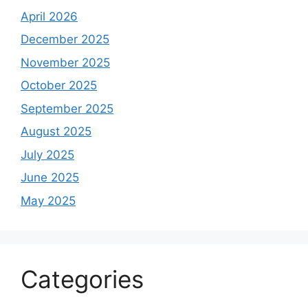
April 2026
December 2025
November 2025
October 2025
September 2025
August 2025
July 2025
June 2025
May 2025
Categories