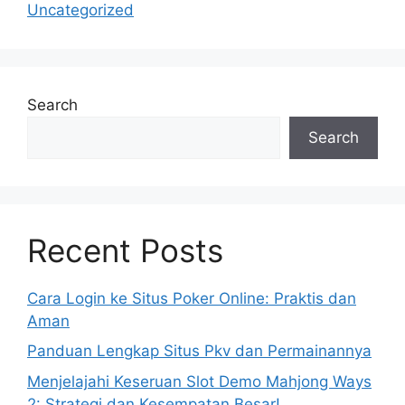
Uncategorized
Search
Search
Recent Posts
Cara Login ke Situs Poker Online: Praktis dan
Aman
Panduan Lengkap Situs Pkv dan Permainannya
Menjelajahi Keseruan Slot Demo Mahjong Ways
2: Strategi dan Kesempatan Besar!