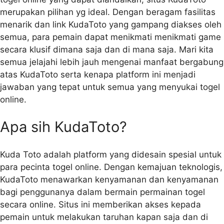
merupakan pilihan yg ideal. Dengan beragam fasilitas
menarik dan link KudaToto yang gampang diakses oleh
semua, para pemain dapat menikmati menikmati game
secara klusif dimana saja dan di mana saja. Mari kita
semua jelajahi lebih jauh mengenai manfaat bergabung
atas KudaToto serta kenapa platform ini menjadi
jawaban yang tepat untuk semua yang menyukai togel
online.
Apa sih KudaToto?
Kuda Toto adalah platform yang didesain spesial untuk
para pecinta togel online. Dengan kemajuan teknologis,
KudaToto menawarkan kenyamanan dan kenyamanan
bagi penggunanya dalam bermain permainan togel
secara online. Situs ini memberikan akses kepada
pemain untuk melakukan taruhan kapan saja dan di