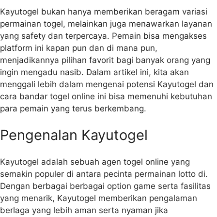
Kayutogel bukan hanya memberikan beragam variasi
permainan togel, melainkan juga menawarkan layanan
yang safety dan terpercaya. Pemain bisa mengakses
platform ini kapan pun dan di mana pun,
menjadikannya pilihan favorit bagi banyak orang yang
ingin mengadu nasib. Dalam artikel ini, kita akan
menggali lebih dalam mengenai potensi Kayutogel dan
cara bandar togel online ini bisa memenuhi kebutuhan
para pemain yang terus berkembang.
Pengenalan Kayutogel
Kayutogel adalah sebuah agen togel online yang
semakin populer di antara pecinta permainan lotto di.
Dengan berbagai berbagai option game serta fasilitas
yang menarik, Kayutogel memberikan pengalaman
berlaga yang lebih aman serta nyaman jika