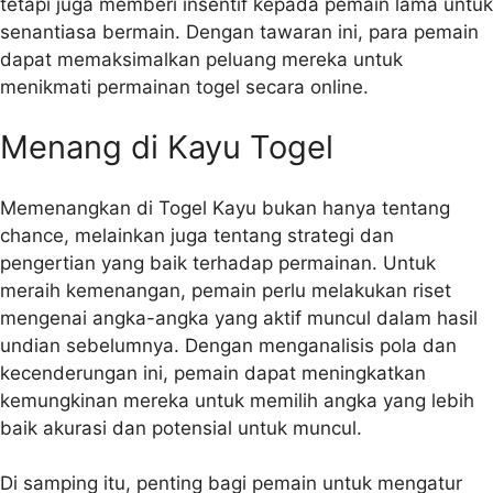
tetapi juga memberi insentif kepada pemain lama untuk
senantiasa bermain. Dengan tawaran ini, para pemain
dapat memaksimalkan peluang mereka untuk
menikmati permainan togel secara online.
Menang di Kayu Togel
Memenangkan di Togel Kayu bukan hanya tentang
chance, melainkan juga tentang strategi dan
pengertian yang baik terhadap permainan. Untuk
meraih kemenangan, pemain perlu melakukan riset
mengenai angka-angka yang aktif muncul dalam hasil
undian sebelumnya. Dengan menganalisis pola dan
kecenderungan ini, pemain dapat meningkatkan
kemungkinan mereka untuk memilih angka yang lebih
baik akurasi dan potensial untuk muncul.
Di samping itu, penting bagi pemain untuk mengatur