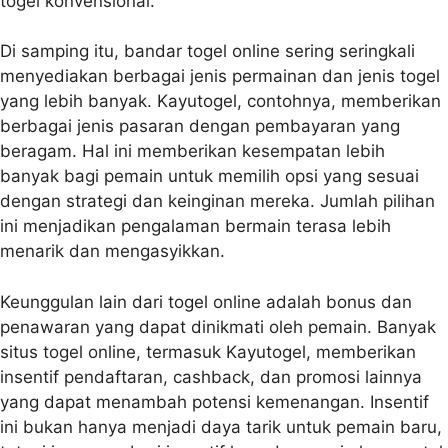
togel konvensional.
Di samping itu, bandar togel online sering seringkali
menyediakan berbagai jenis permainan dan jenis togel
yang lebih banyak. Kayutogel, contohnya, memberikan
berbagai jenis pasaran dengan pembayaran yang
beragam. Hal ini memberikan kesempatan lebih
banyak bagi pemain untuk memilih opsi yang sesuai
dengan strategi dan keinginan mereka. Jumlah pilihan
ini menjadikan pengalaman bermain terasa lebih
menarik dan mengasyikkan.
Keunggulan lain dari togel online adalah bonus dan
penawaran yang dapat dinikmati oleh pemain. Banyak
situs togel online, termasuk Kayutogel, memberikan
insentif pendaftaran, cashback, dan promosi lainnya
yang dapat menambah potensi kemenangan. Insentif
ini bukan hanya menjadi daya tarik untuk pemain baru,